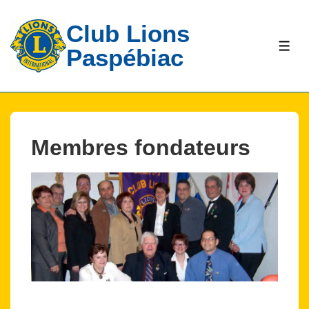
↓
Club Lions
passer
au
ME
Paspébiac
contenu
principal
Membres fondateurs